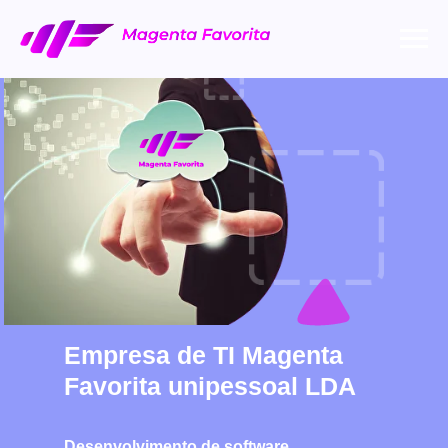
Empresa de TI Magenta
Favorita unipessoal LDA
Desenvolvimento de software