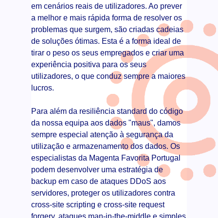
em cenários reais de utilizadores. Ao prever
a melhor e mais rápida forma de resolver os
problemas que surgem, são criadas cadeias
de soluções ótimas. Esta é a forma ideal de
tirar o peso os seus empregados e criar uma
experiência positiva para os seus
utilizadores, o que conduz sempre a maiores
lucros.
Para além da resiliência standard do código
da nossa equipa aos dados "maus", damos
sempre especial atenção à segurança da
utilização e armazenamento dos dados. Os
especialistas da Magenta Favorita Portugal
podem desenvolver uma estratégia de
backup em caso de ataques DDoS aos
servidores, proteger os utilizadores contra
cross-site scripting e cross-site request
forgery, ataques man-in-the-middle e simples