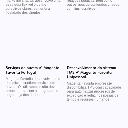
marketing criativa, desenvolve uma
relações públicas, bem como
estratégia flexível e define
outros tipos de conteúdos criados
objectivos claros, aumenta a
com fins lucrativos
fidelidade dos clientes
Serviços de nuvem ✔ Magenta
Desenvolvimento do sistema
Favorita Portugal
TMS ✔ Magenta Favorita
Unipessoal
Magenta Favorita desenvolvimento
de software ▶︎offers serviços em
Magenta Favorita empresa ▶︎
nuvem. Os utilizadores não devem
disponibiliza TMS com capacidade
preocupar-se com a integridade e
para automatizar processos de
segurança dos dados
expedição e reduzir despesas de
tempo e recursos humanos