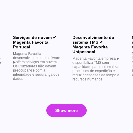
Serviços de nuvem ✔
Desenvolvimento do
Magenta Favorita
sistema TMS ✔
Portugal
Magenta Favorita
Unipessoal
Magenta Favorita
desenvolvimento de software
︎
Magenta Favorita empresa ▶︎
▶︎offers serviços em nuvem.
e
disponibiliza TMS com
Os utilizadores não devem
capacidade para automatizar
preocupar-se com a
processos de expedição e
integridade e segurança dos
reduzir despesas de tempo e
dados
recursos humanos
Show more