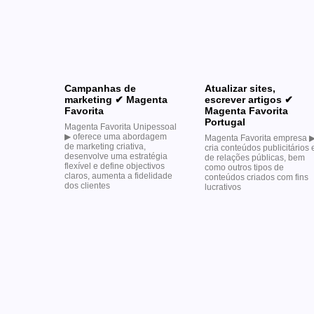
Campanhas de
Atualizar sites,
marketing ✔ Magenta
escrever artigos ✔
Favorita
Magenta Favorita
Portugal
Magenta Favorita Unipessoal
▶︎ oferece uma abordagem
Magenta Favorita empresa ▶
de marketing criativa,
cria conteúdos publicitários 
desenvolve uma estratégia
de relações públicas, bem
flexível e define objectivos
como outros tipos de
claros, aumenta a fidelidade
conteúdos criados com fins
dos clientes
lucrativos