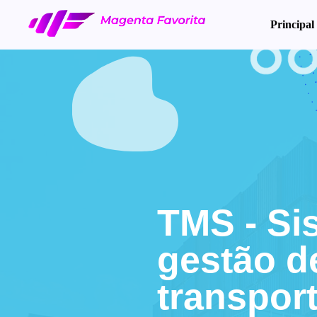
Principal
TMS - Si
gestão d
transpor