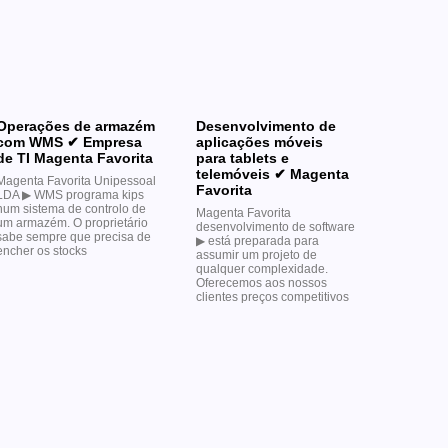
Operações de armazém
Desenvolvimento de
com WMS ✔ Empresa
aplicações móveis
de TI Magenta Favorita
para tablets e
telemóveis ✔ Magenta
Magenta Favorita Unipessoal
Favorita
LDA ▶︎ WMS programa kips
num sistema de controlo de
Magenta Favorita
um armazém. O proprietário
desenvolvimento de software
sabe sempre que precisa de
▶︎ está preparada para
encher os stocks
assumir um projeto de
qualquer complexidade.
Oferecemos aos nossos
clientes preços competitivos